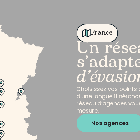
France
Un rése
s’adapte
d’évasio
Choisissez vos points d
d’une longue itinérance
réseau d’agences vous
mesure.
Nos agences