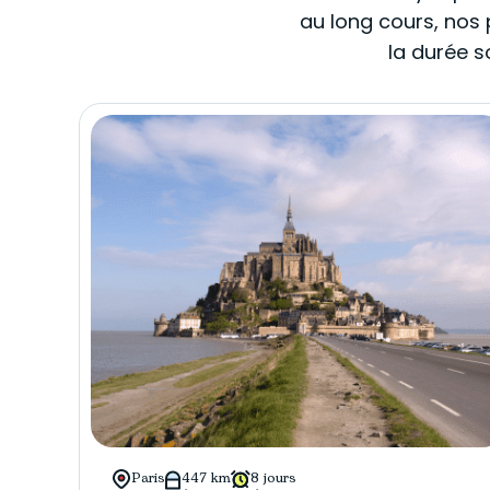
au long cours, nos 
la durée s
Paris
447 km
8 jours