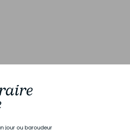
raire
e
’un jour ou baroudeur