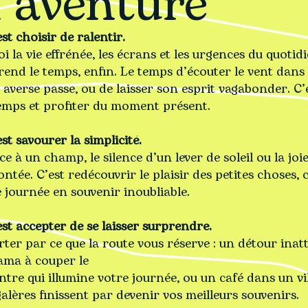
l’aventure
st choisir de ralentir.
oi la vie effrénée, les écrans et les urgences du quotidi
end le temps, enfin. Le temps d’écouter le vent dans 
averse passe, ou de laisser son esprit vagabonder. C’e
emps et profiter du moment présent.
st savourer la simplicité.
e à un champ, le silence d’un lever de soleil ou la jo
ntée. C’est redécouvrir le plaisir des petites choses, c
journée en souvenir inoubliable.
est accepter de se laisser surprendre.
orter par ce que la route vous réserve : un détour ina
ma à couper le
ntre qui illumine votre journée, ou un café dans un v
alères finissent par devenir vos meilleurs souvenirs.