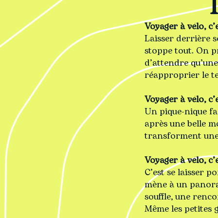
Voyager à vélo, c’e
Laisser derrière s
stoppe tout. On pr
d’attendre qu’une 
réapproprier le t
Voyager à vélo, c’e
Un pique-nique fac
après une belle mo
transforment une 
Voyager à vélo, c’
C’est se laisser p
mène à un panora
souffle, une renco
Même les petites g