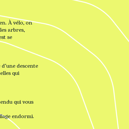
en. À vélo, on
les arbres,
st se
ie d’une descente
elles qui
ttendu qui vous
illage endormi.