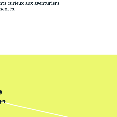
nts curieux aux aventuriers
mentés.
,
r