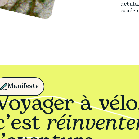
débuta
expéri
Manifeste
Voyager à vélo
c’est
réinvente