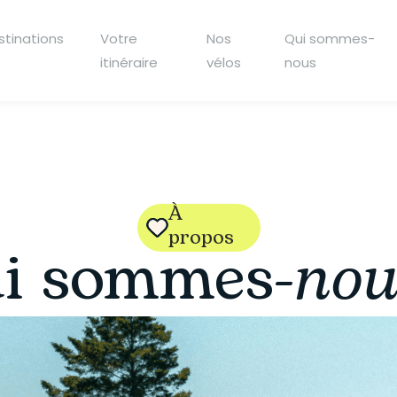
stinations
Votre
Nos
Qui sommes-
itinéraire
vélos
nous
À
propos
i sommes-
nou