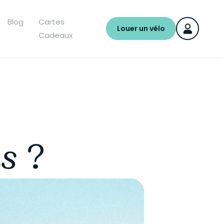
Blog
Cartes
Louer un vélo
Cadeaux
s
?