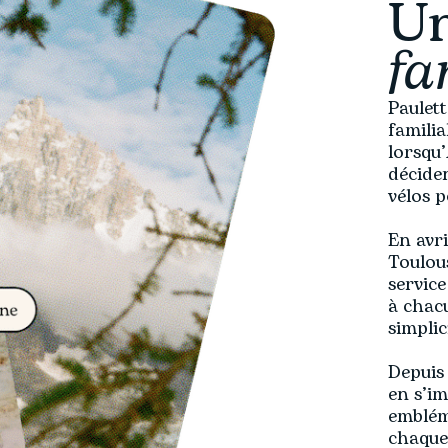
Un
fa
Paulett
famili
lorsqu’
déciden
vélos p
En avri
Toulous
service
à chacu
simplic
Depuis 
en s’i
emblém
chaque 