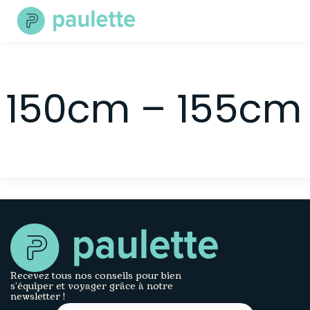
Skip
to
content
150cm – 155cm
Recevez tous nos conseils pour bien
s’équiper et voyager grâce à notre
newsletter !