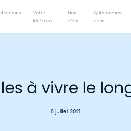
stinations
Votre
Nos
Qui sommes-
itinéraire
vélos
nous
les à vivre le lon
8 juillet 2021