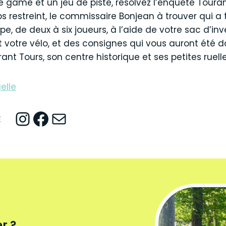
game et un jeu de piste, résolvez l’enquête Touran
s restreint, le commissaire Bonjean à trouver qui a
pe, de deux à six joueurs, à l’aide de votre sac d’inv
t votre vélo, et des consignes qui vous auront été d
ant Tours, son centre historique et ses petites ruel
elle
Instagram
Facebook
Mail
E
r ?