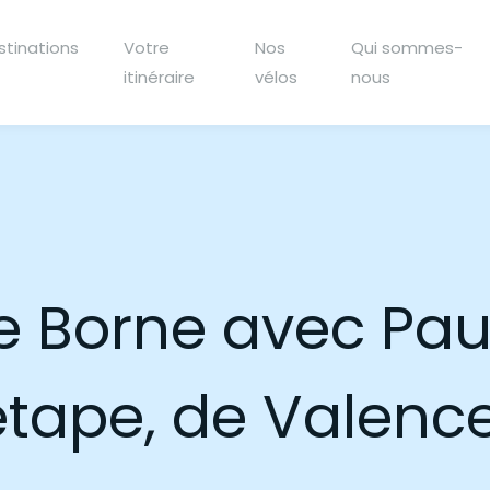
stinations
Votre
Nos
Qui sommes-
itinéraire
vélos
nous
le Borne avec Pau
tape, de Valence