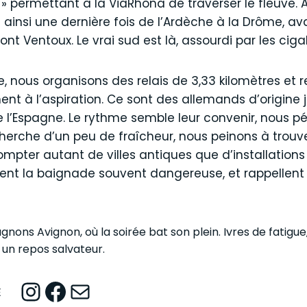
» permettant à la ViaRhôna de traverser le fleuve. 
ainsi une dernière fois de l’Ardèche à la Drôme, av
ont Ventoux. Le vrai sud est là, assourdi par les ciga
, nous organisons des relais de 3,33 kilomètres et 
ent à l’aspiration. Ce sont des allemands d’origine 
e l’Espagne. Le rythme semble leur convenir, nous 
echerche d’un peu de fraîcheur, nous peinons à trou
mpter autant de villes antiques que d’installations 
dent la baignade souvent dangereuse, et rappellent
nons Avignon, où la soirée bat son plein. Ivres de fatigue
 un repos salvateur.
Instagram
Facebook
Mail
E