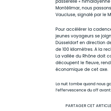
passerelle « himalayenne 
Montélimar, nous passons 
Vaucluse, signalé par le M
Pour accélérer la cadence
jeunes voyageurs se joign
Düsseldorf en direction d
de 100 kilomètres. A la r
La vallée du Rhône doit co
découpent le fleuve, ren
économique de cet axe.
La nuit tombe quand nous gag
l’effervescence du off avant
PARTAGER CET ARTICL