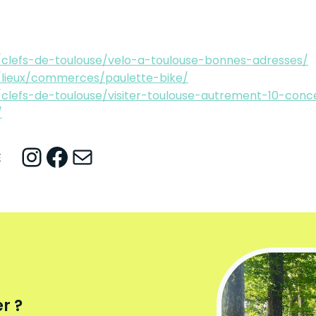
/clefs-de-toulouse/velo-a-toulouse-bonnes-adresses/
/lieux/commerces/paulette-bike/
/clefs-de-toulouse/visiter-toulouse-autrement-10-conce
/
Instagram
Facebook
Mail
E
r ?