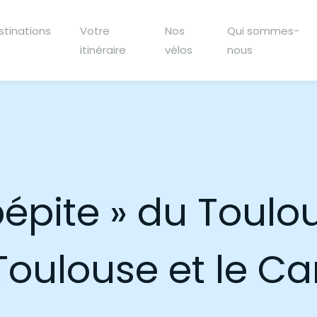
stinations
Votre
Nos
Qui sommes-
itinéraire
vélos
nous
 pépite » du Toul
Toulouse et le Ca