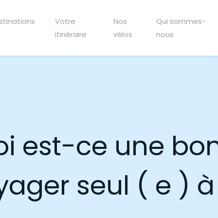
stinations
Votre
Nos
Qui sommes-
itinéraire
vélos
nous
i est-ce une bo
ager seul ( e ) à