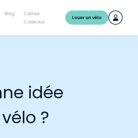
Blog
Cartes
Louer un vélo
Cadeaux
nne idée
 vélo ?