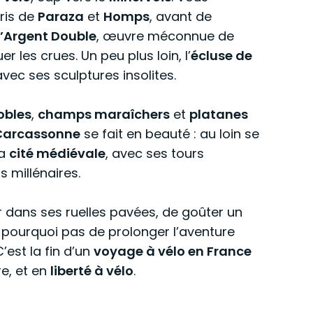
uris de
Paraza
et
Homps
, avant de
l’Argent Double
, œuvre méconnue de
 les crues. Un peu plus loin, l’
écluse de
vec ses sculptures insolites.
obles
,
champs maraîchers
et
platanes
Carcassonne
se fait en beauté : au loin se
la
cité médiévale
, avec ses tours
 millénaires.
r dans ses ruelles pavées, de goûter un
t pourquoi pas de prolonger l’aventure
’est la fin d’un
voyage à vélo en France
re, et en
liberté à vélo
.