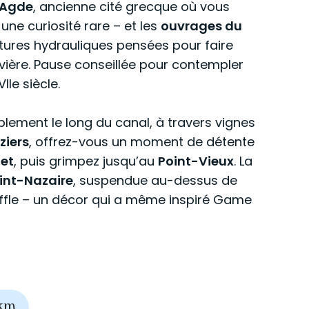
Agde
, ancienne cité grecque où vous
une curiosité rare – et les
ouvrages du
ctures hydrauliques pensées pour faire
rivière. Pause conseillée pour contempler
IIe siècle.
iblement le long du canal, à travers vignes
ziers
, offrez-vous un moment de détente
uet
, puis grimpez jusqu’au
Point-Vieux
. La
int-Nazaire
, suspendue au-dessus de
ouffle – un décor qui a même inspiré Game
km