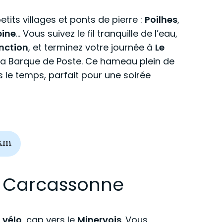
tits villages et ponts de pierre :
Poilhes
,
bine
… Vous suivez le fil tranquille de l’eau,
nction
, et terminez votre journée à
Le
e la Barque de Poste. Ce hameau plein de
le temps, parfait pour une soirée
km
→ Carcassonne
 vélo
, cap vers le
Minervois
. Vous