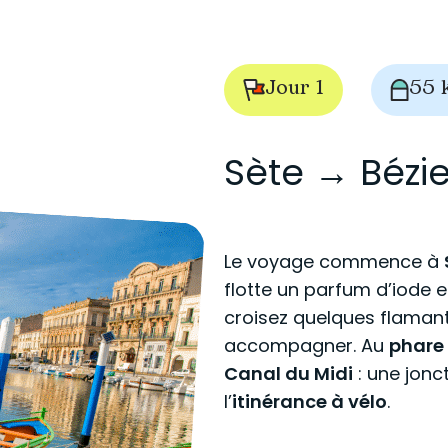
Jour 1
55 
Sète → Bézie
Le voyage commence à
flotte un parfum d’iode et
croisez quelques flamant
accompagner. Au
phare
Canal du Midi
: une jonc
l’
itinérance à vélo
.