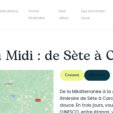
stinations
Votre
Nos
Qui sommes-
itinéraire
vélos
nous
 Midi : de Sète à
Canaux
Histoire
De la Méditerranée à la
itinéraire de Sète à Car
douce. En trois jours, vo
l’UNESCO, entre étangs, 