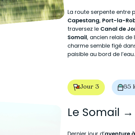
La route serpente entre pe
Capestang
,
Port-la-Ro
traversez le
Canal de Jo
Somail
, ancien relais d
charme semble figé dans 
paisible au bord de l’eau.
Jour 3
65 
Le Somail 
Dernier jour d’
aventure à