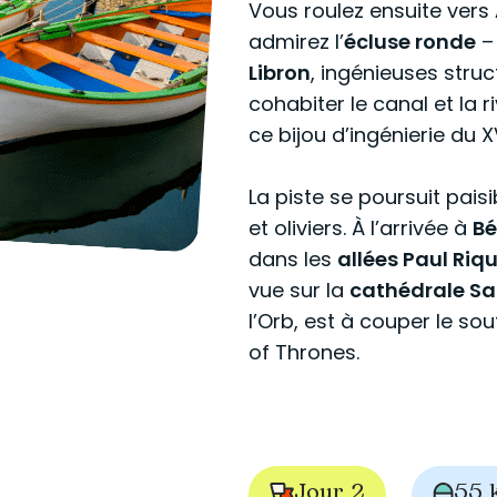
Vous roulez ensuite vers
admirez l’
écluse ronde
– 
Libron
, ingénieuses stru
cohabiter le canal et la 
ce bijou d’ingénierie du XV
La piste se poursuit pais
et oliviers. À l’arrivée à
Bé
dans les
allées Paul Riq
vue sur la
cathédrale Sa
l’Orb, est à couper le s
of Thrones.
Jour 2
55 