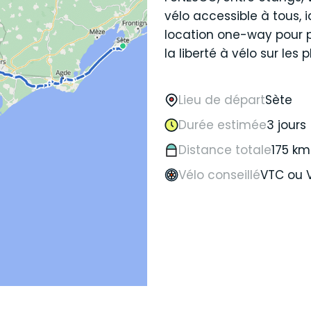
vélo accessible à tous, 
location one-way pour péd
la liberté à vélo sur les 
Lieu de départ
Sète
Durée estimée
3 jours
Distance totale
175 km
Vélo conseillé
VTC ou 