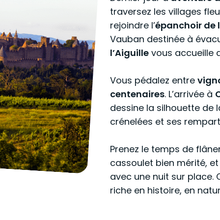
traversez les villages fle
rejoindre l’
épanchoir de 
Vauban destinée à évacuer
l’Aiguille
vous accueille a
Vous pédalez entre
vign
centenaires
. L’arrivée à
dessine la silhouette de 
crénelées et ses remparts
Prenez le temps de flâne
cassoulet bien mérité, e
avec une nuit sur place. C
riche en histoire, en natu