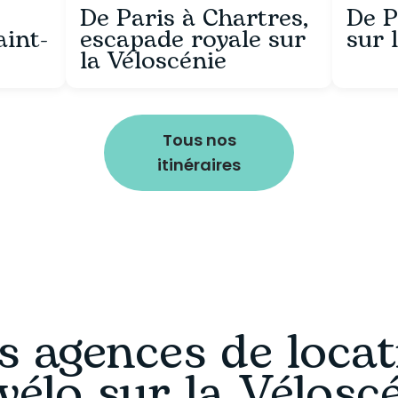
e
De Paris à Chartres,
De P
aint-
escapade royale sur
sur 
la Véloscénie
Tous nos
itinéraires
s agences de locat