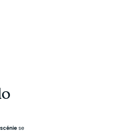
lo
scénie
se