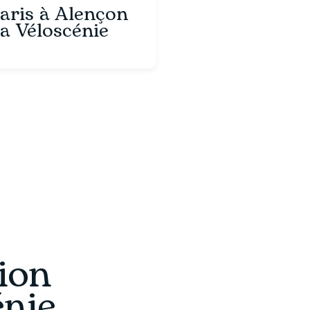
aris à Alençon
la Véloscénie
ion