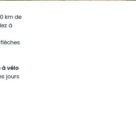
50 km de
lez à
 flèches
 à vélo
es jours