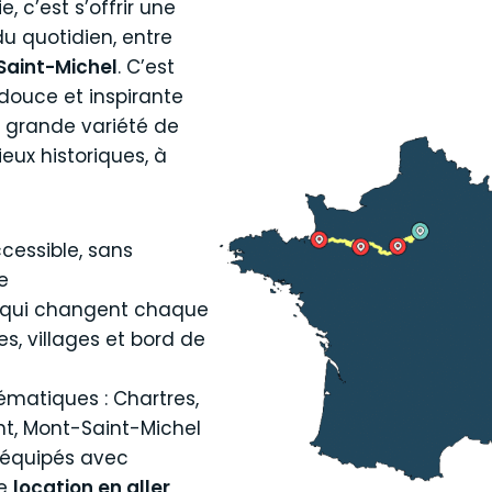
e, c’est s’offrir une
du quotidien, entre
-Saint-Michel
. C’est
douce et inspirante
 grande variété de
eux historiques, à
ccessible, sans
e
 qui changent chaque
lées, villages et bord de
ématiques : Chartres,
t, Mont-Saint-Michel
 équipés avec
ne
location en aller