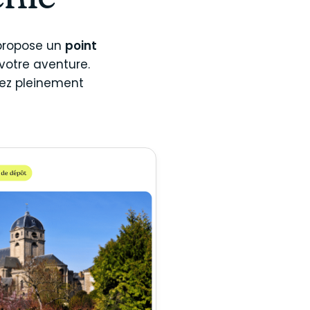
énie
 propose un
point
 votre aventure.
tiez pleinement