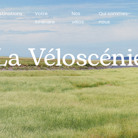
stinations
Votre
Nos
Qui sommes-
itinéraire
vélos
nous
La Véloscéni