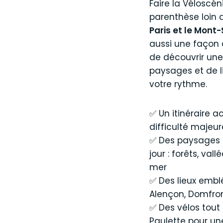
Faire la Véloscéni
parenthèse loin 
Paris et le Mont
aussi une façon 
de découvrir une
paysages et de li
votre rythme.
✅ Un itinéraire a
difficulté majeur
✅ Des paysages
jour : forêts, val
mer
✅ Des lieux embl
Alençon, Domfron
✅ Des vélos tout
Paulette pour u