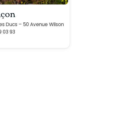
nçon
es Ducs – 50 Avenue Wilson
9 03 93